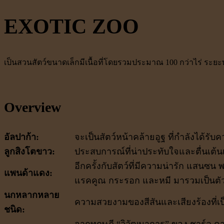
EXOTIC ZOO
เป็นสวนสัตว์ขนาดเล็กมีเนื้อที่โดยรวมประมาณ 100 กว่าไร่ ร
Overview
อัลปาก้า:
จะเป็นสัตว์หน้าคล้ายอูฐ ที่กำลังได้ร
ลูกสิงโตขาว:
ประสบการณ์ที่น่าประทับใจและตื่นเต้นเมื
อีกครั้งกับสัตว์ที่มีความน่ารัก แสนซ
แพนด้าแดง:
แรคคูณ กระรอก และหมี มารวมเป็นตัวเ
นกหลากหลาย
ความสวยงามของสีสันและเสียงร้องที่เ
ชนิด:
จากทฤษฎี “วิวัฒนาการ” ของ ชาร์ล ดาว