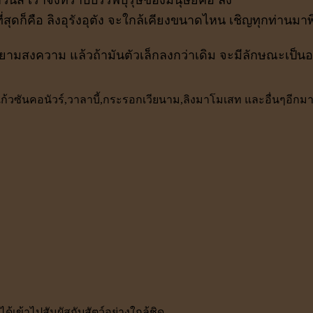
ี่สุดก็คือ ลิงอุรังอุตัง จะใกล้เคียงขนาดไหน เชิญทุกท่านมา
ยามสงความ แล้วถ้ามันตัวเล็กลงกว่าเดิม จะมีลักษณะเป็นอย
,นกแก้วซันคอนัวร์,วาลาบี้,กระรอกเวียนาม,ลิงมาโมเสท และอื่นๆอีก
ด้เข้าไปสัมผัสกับสัตว์อย่างใกล้ชิด