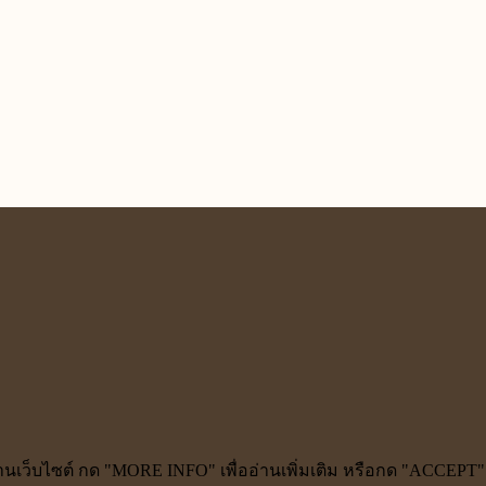
้งานเว็บไซต์ กด "MORE INFO" เพื่ออ่านเพิ่มเติม หรือกด "ACCEPT