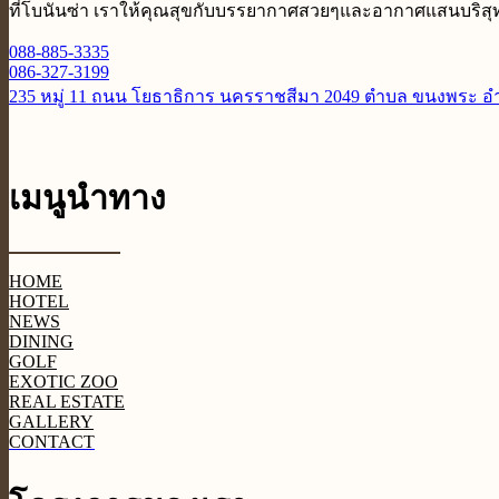
ที่โบนันซ่า เราให้คุณสุขกับบรรยากาศสวยๆและอากาศแสนบริสุทธิ
088-885-3335
086-327-3199
235 หมู่ 11 ถนน โยธาธิการ นครราชสีมา 2049 ตำบล ขนงพระ 
เมนูนำทาง
HOME
HOTEL
NEWS
DINING
GOLF
EXOTIC ZOO
REAL ESTATE
GALLERY
CONTACT