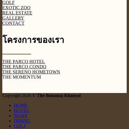
GOLF
EXOTIC ZOO
REAL ESTATE
GALLERY
CONTACT
โครงการของเรา
THE PARCO HOTEL
THE PARCO CONDO
THE SERENO HOMETOWN
THE MOMENTUM
Copyright 2026 ©
The Bonanza Khaoyai
HOME
HOTEL
NEWS
DINING
GOLF