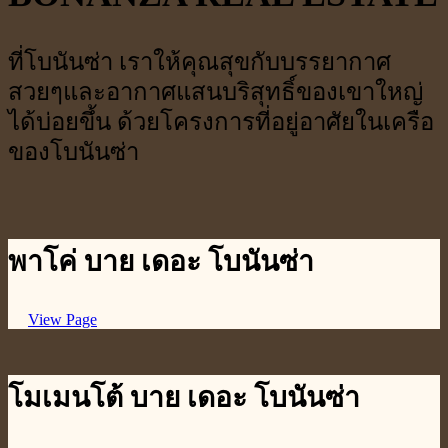
ที่โบนันซ่า เราให้คุณสุขกับบรรยากาศ
สวยๆและอากาศแสนบริสุทธิ์ของเขาใหญ่
ได้บ่อยขึ้น ด้วยโครงการที่อยู่อาศัยในเครือ
ของโบนันซ่า
พาโค่ บาย เดอะ โบนันซ่า
View Page
โมเมนโต้ บาย เดอะ โบนันซ่า